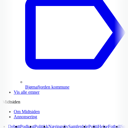
Bjørnafjorden kommune
Vis alle emner
Midtsiden
Om Midtsiden
Annonsering
Debatt
Podkast
Politikk
Næringsliv
Samferdsle
Politi
Helse
Fotball
Spo