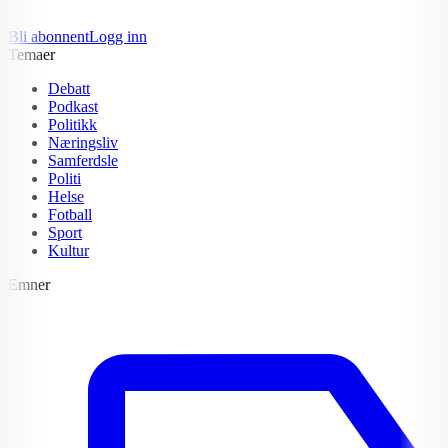
Bli abonnent
Logg inn
Temaer
Debatt
Podkast
Politikk
Næringsliv
Samferdsle
Politi
Helse
Fotball
Sport
Kultur
Emner