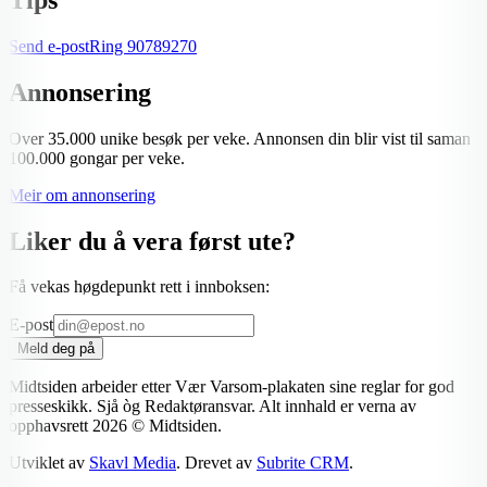
Send e-post
Ring
90789270
Annonsering
Over 35.000 unike besøk per veke. Annonsen din blir vist til saman
100.000 gongar per veke.
Meir om annonsering
Liker du å vera først ute?
Få vekas høgdepunkt rett i innboksen:
E-post
Meld deg på
Midtsiden arbeider etter Vær Varsom-plakaten sine reglar for god
presseskikk. Sjå òg Redaktøransvar. Alt innhald er verna av
opphavsrett
2026
© Midtsiden.
Utviklet av
Skavl Media
. Drevet av
Subrite CRM
.