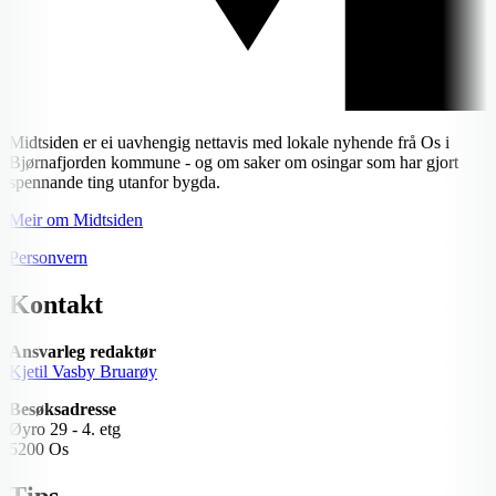
Midtsiden er ei uavhengig nettavis med lokale nyhende frå Os i
Bjørnafjorden kommune - og om saker om osingar som har gjort
spennande ting utanfor bygda.
Meir om Midtsiden
Personvern
Kontakt
Ansvarleg redaktør
Kjetil Vasby Bruarøy
Besøksadresse
Øyro 29 - 4. etg
5200 Os
Tips