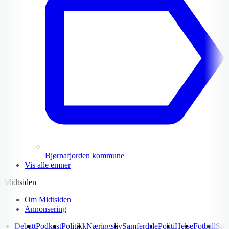
Bjørnafjorden kommune
Vis alle emner
Midtsiden
Om Midtsiden
Annonsering
Debatt
Podkast
Politikk
Næringsliv
Samferdsle
Politi
Helse
Fotball
Spo