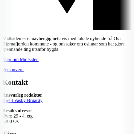
Midtsiden er ei uavhengig nettavis med lokale nyhende frå Os i
Bjørnafjorden kommune - og om saker om osingar som har gjort
spennande ting utanfor bygda.
Meir om Midtsiden
Personvern
Kontakt
Ansvarleg redaktør
Kjetil Vasby Bruarøy
Besøksadresse
Øyro 29 - 4. etg
5200 Os
Tips