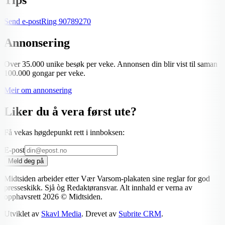
Send e-post
Ring
90789270
Annonsering
Over 35.000 unike besøk per veke. Annonsen din blir vist til saman
100.000 gongar per veke.
Meir om annonsering
Liker du å vera først ute?
Få vekas høgdepunkt rett i innboksen:
E-post
Meld deg på
Midtsiden arbeider etter Vær Varsom-plakaten sine reglar for god
presseskikk. Sjå òg Redaktøransvar. Alt innhald er verna av
opphavsrett
2026
© Midtsiden.
Utviklet av
Skavl Media
. Drevet av
Subrite CRM
.