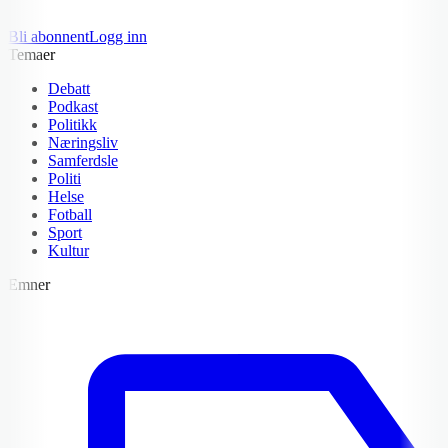
Bli abonnent
Logg inn
Temaer
Debatt
Podkast
Politikk
Næringsliv
Samferdsle
Politi
Helse
Fotball
Sport
Kultur
Emner