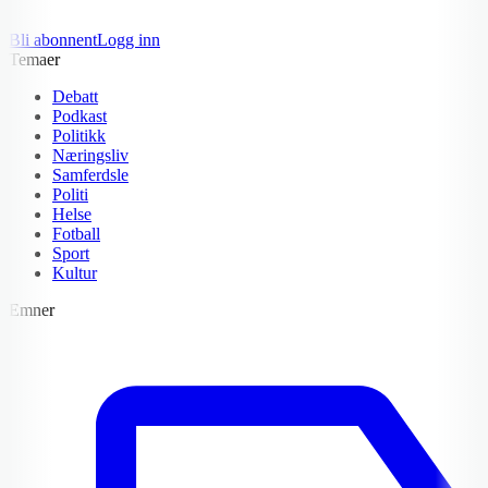
Bli abonnent
Logg inn
Temaer
Debatt
Podkast
Politikk
Næringsliv
Samferdsle
Politi
Helse
Fotball
Sport
Kultur
Emner