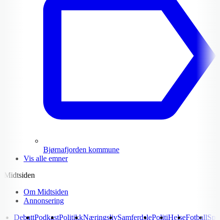
Bjørnafjorden kommune
Vis alle emner
Midtsiden
Om Midtsiden
Annonsering
Debatt
Podkast
Politikk
Næringsliv
Samferdsle
Politi
Helse
Fotball
Spo