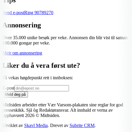
Send e-post
Ring
90789270
Annonsering
Over 35.000 unike besøk per veke. Annonsen din blir vist til saman
100.000 gongar per veke.
Meir om annonsering
Liker du å vera først ute?
Få vekas høgdepunkt rett i innboksen:
E-post
Meld deg på
Midtsiden arbeider etter Vær Varsom-plakaten sine reglar for god
presseskikk. Sjå òg Redaktøransvar. Alt innhald er verna av
opphavsrett
2026
© Midtsiden.
Utviklet av
Skavl Media
. Drevet av
Subrite CRM
.