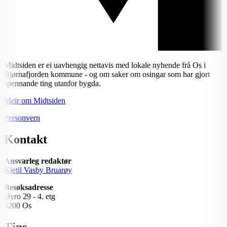
Midtsiden er ei uavhengig nettavis med lokale nyhende frå Os i
Bjørnafjorden kommune - og om saker om osingar som har gjort
spennande ting utanfor bygda.
Meir om Midtsiden
Personvern
Kontakt
Ansvarleg redaktør
Kjetil Vasby Bruarøy
Besøksadresse
Øyro 29 - 4. etg
5200 Os
Tips