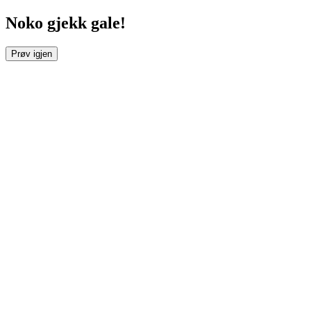
Noko gjekk gale!
Prøv igjen