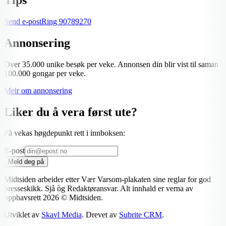
Send e-post
Ring
90789270
Annonsering
Over 35.000 unike besøk per veke. Annonsen din blir vist til saman
100.000 gongar per veke.
Meir om annonsering
Liker du å vera først ute?
Få vekas høgdepunkt rett i innboksen:
E-post
Meld deg på
Midtsiden arbeider etter Vær Varsom-plakaten sine reglar for god
presseskikk. Sjå òg Redaktøransvar. Alt innhald er verna av
opphavsrett
2026
© Midtsiden.
Utviklet av
Skavl Media
. Drevet av
Subrite CRM
.