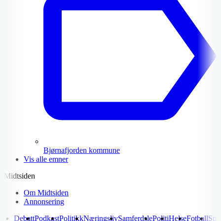
Bjørnafjorden kommune
Vis alle emner
Midtsiden
Om Midtsiden
Annonsering
Debatt
Podkast
Politikk
Næringsliv
Samferdsle
Politi
Helse
Fotball
Spo