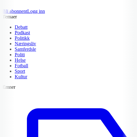
Bli abonnent
Logg inn
Temaer
Debatt
Podkast
Politikk
Næringsliv
Samferdsle
Politi
Helse
Fotball
Sport
Kultur
Emner