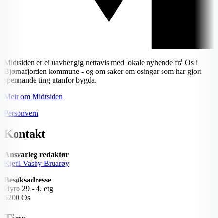
Midtsiden er ei uavhengig nettavis med lokale nyhende frå Os i
Bjørnafjorden kommune - og om saker om osingar som har gjort
spennande ting utanfor bygda.
Meir om Midtsiden
Personvern
Kontakt
Ansvarleg redaktør
Kjetil Vasby Bruarøy
Besøksadresse
Øyro 29 - 4. etg
5200 Os
Tips