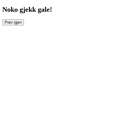
Noko gjekk gale!
Prøv igjen