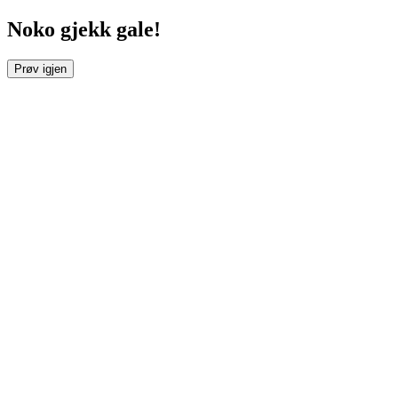
Noko gjekk gale!
Prøv igjen