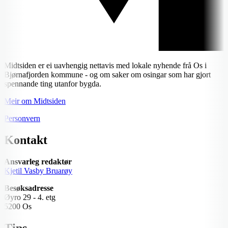
Midtsiden er ei uavhengig nettavis med lokale nyhende frå Os i
Bjørnafjorden kommune - og om saker om osingar som har gjort
spennande ting utanfor bygda.
Meir om Midtsiden
Personvern
Kontakt
Ansvarleg redaktør
Kjetil Vasby Bruarøy
Besøksadresse
Øyro 29 - 4. etg
5200 Os
Tips