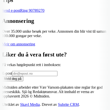
Send e-post
Ring
90789270
Annonsering
Over 35.000 unike besøk per veke. Annonsen din blir vist til saman
100.000 gongar per veke.
Meir om annonsering
Liker du å vera først ute?
Få vekas høgdepunkt rett i innboksen:
E-post
Meld deg på
Midtsiden arbeider etter Vær Varsom-plakaten sine reglar for god
presseskikk. Sjå òg Redaktøransvar. Alt innhald er verna av
opphavsrett
2026
© Midtsiden.
Utviklet av
Skavl Media
. Drevet av
Subrite CRM
.