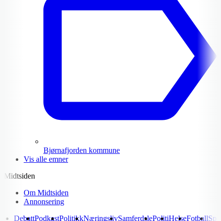
Bjørnafjorden kommune
Vis alle emner
Midtsiden
Om Midtsiden
Annonsering
Debatt
Podkast
Politikk
Næringsliv
Samferdsle
Politi
Helse
Fotball
Spo