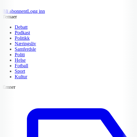
Bli abonnent
Logg inn
Temaer
Debatt
Podkast
Politikk
Næringsliv
Samferdsle
Politi
Helse
Fotball
Sport
Kultur
Emner