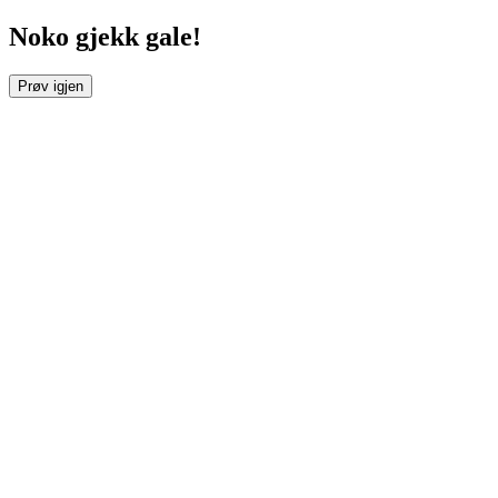
Noko gjekk gale!
Prøv igjen