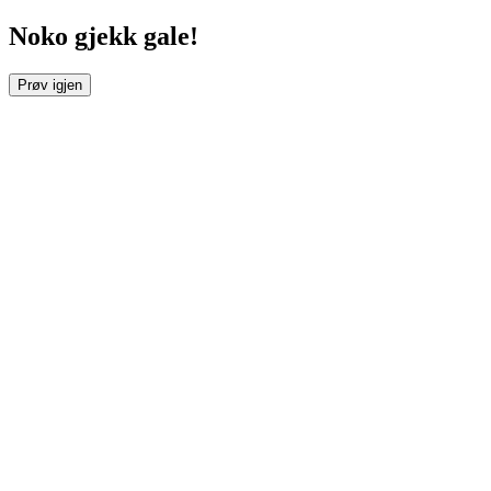
Noko gjekk gale!
Prøv igjen