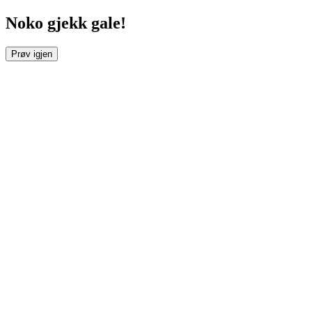
Noko gjekk gale!
Prøv igjen