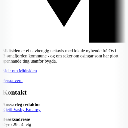
Midtsiden er ei uavhengig nettavis med lokale nyhende frå Os i
Bjørnafjorden kommune - og om saker om osingar som har gjort
spennande ting utanfor bygda.
Meir om Midtsiden
Personvern
Kontakt
Ansvarleg redaktør
Kjetil Vasby Bruarøy
Besøksadresse
Øyro 29 - 4. etg