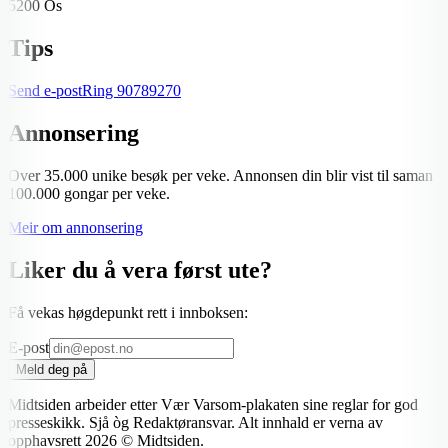
5200 Os
Tips
Send e-post
Ring
90789270
Annonsering
Over 35.000 unike besøk per veke. Annonsen din blir vist til saman
100.000 gongar per veke.
Meir om annonsering
Liker du å vera først ute?
Få vekas høgdepunkt rett i innboksen:
E-post
Meld deg på
Midtsiden arbeider etter Vær Varsom-plakaten sine reglar for god
presseskikk. Sjå òg Redaktøransvar. Alt innhald er verna av
opphavsrett
2026
© Midtsiden.