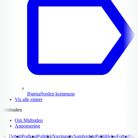
Bjørnafjorden kommune
Vis alle emner
Midtsiden
Om Midtsiden
Annonsering
Debatt
Podkast
Politikk
Næringsliv
Samferdsle
Politi
Helse
Fotball
Spo