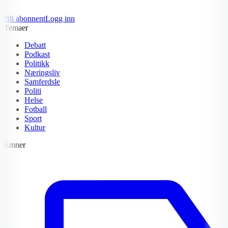
Bli abonnent
Logg inn
Temaer
Debatt
Podkast
Politikk
Næringsliv
Samferdsle
Politi
Helse
Fotball
Sport
Kultur
Emner