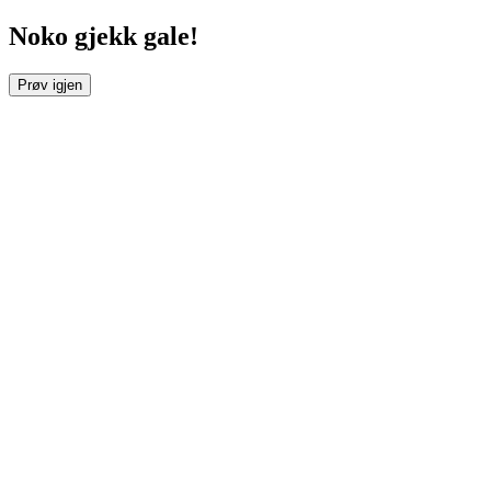
Noko gjekk gale!
Prøv igjen