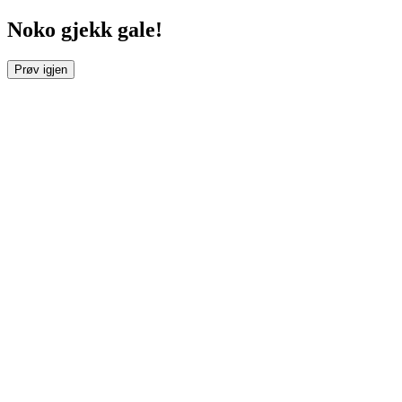
Noko gjekk gale!
Prøv igjen