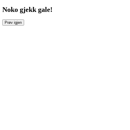
Noko gjekk gale!
Prøv igjen