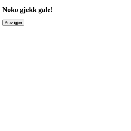
Noko gjekk gale!
Prøv igjen