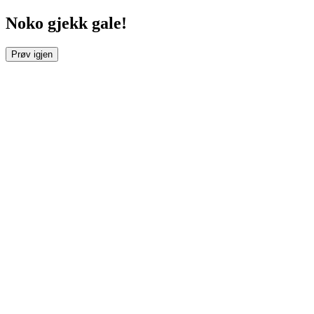
Noko gjekk gale!
Prøv igjen