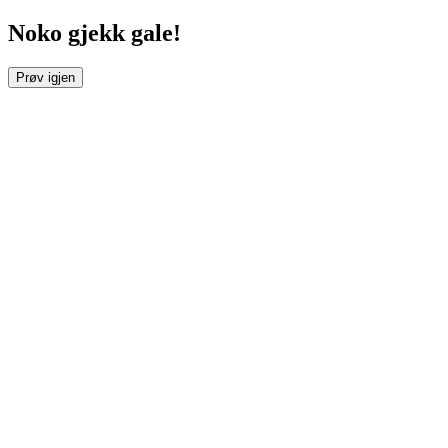
Noko gjekk gale!
Prøv igjen