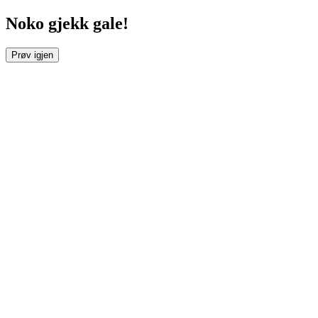
Noko gjekk gale!
Prøv igjen