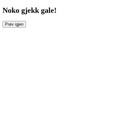
Noko gjekk gale!
Prøv igjen