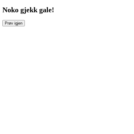
Noko gjekk gale!
Prøv igjen