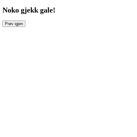
Noko gjekk gale!
Prøv igjen