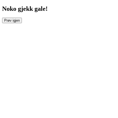
Noko gjekk gale!
Prøv igjen