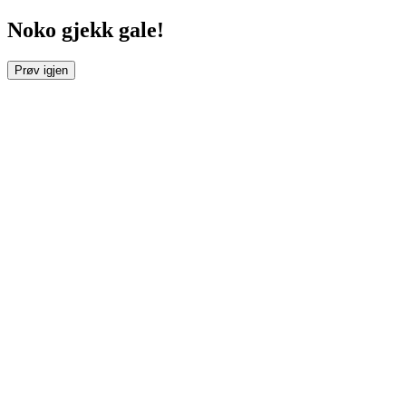
Noko gjekk gale!
Prøv igjen