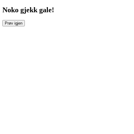
Noko gjekk gale!
Prøv igjen