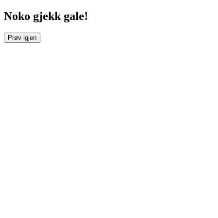
Noko gjekk gale!
Prøv igjen