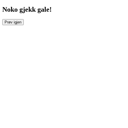
Noko gjekk gale!
Prøv igjen