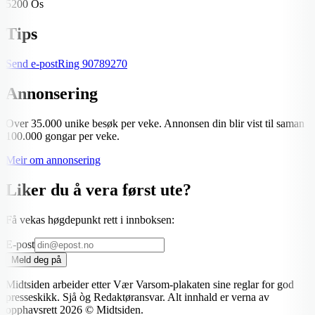
5200 Os
Tips
Send e-post
Ring
90789270
Annonsering
Over 35.000 unike besøk per veke. Annonsen din blir vist til saman
100.000 gongar per veke.
Meir om annonsering
Liker du å vera først ute?
Få vekas høgdepunkt rett i innboksen:
E-post
Meld deg på
Midtsiden arbeider etter Vær Varsom-plakaten sine reglar for god
presseskikk. Sjå òg Redaktøransvar. Alt innhald er verna av
opphavsrett
2026
© Midtsiden.