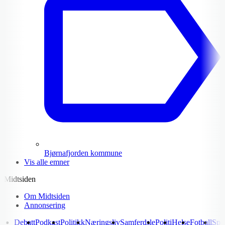
Bjørnafjorden kommune
Vis alle emner
Midtsiden
Om Midtsiden
Annonsering
Debatt
Podkast
Politikk
Næringsliv
Samferdsle
Politi
Helse
Fotball
Spo