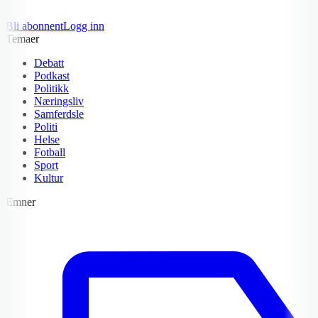
Bli abonnent
Logg inn
Temaer
Debatt
Podkast
Politikk
Næringsliv
Samferdsle
Politi
Helse
Fotball
Sport
Kultur
Emner