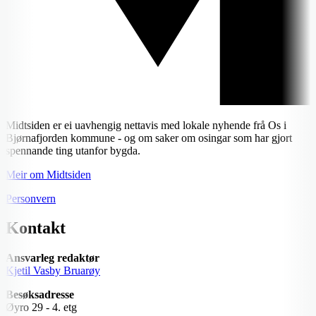
Midtsiden er ei uavhengig nettavis med lokale nyhende frå Os i
Bjørnafjorden kommune - og om saker om osingar som har gjort
spennande ting utanfor bygda.
Meir om Midtsiden
Personvern
Kontakt
Ansvarleg redaktør
Kjetil Vasby Bruarøy
Besøksadresse
Øyro 29 - 4. etg