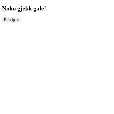
Noko gjekk gale!
Prøv igjen