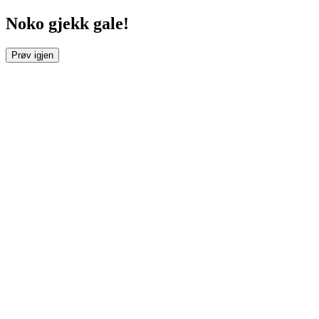
Noko gjekk gale!
Prøv igjen