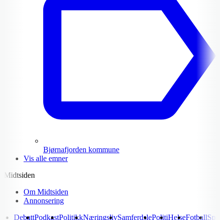
Bjørnafjorden kommune
Vis alle emner
Midtsiden
Om Midtsiden
Annonsering
Debatt
Podkast
Politikk
Næringsliv
Samferdsle
Politi
Helse
Fotball
Spo