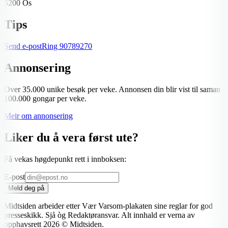
5200 Os
Tips
Send e-post
Ring
90789270
Annonsering
Over 35.000 unike besøk per veke. Annonsen din blir vist til saman
100.000 gongar per veke.
Meir om annonsering
Liker du å vera først ute?
Få vekas høgdepunkt rett i innboksen:
E-post
Meld deg på
Midtsiden arbeider etter Vær Varsom-plakaten sine reglar for god
presseskikk. Sjå òg Redaktøransvar. Alt innhald er verna av
opphavsrett
2026
© Midtsiden.