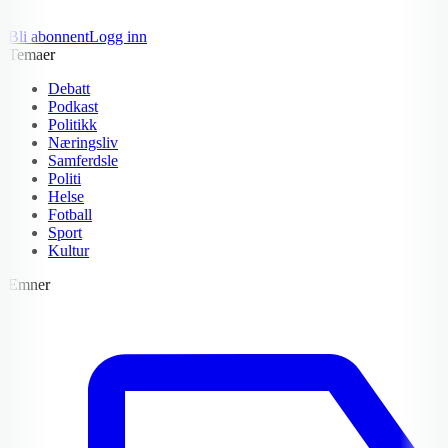
Bli abonnent
Logg inn
Temaer
Debatt
Podkast
Politikk
Næringsliv
Samferdsle
Politi
Helse
Fotball
Sport
Kultur
Emner