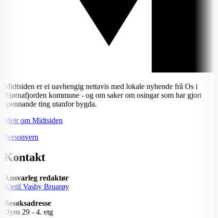
Midtsiden er ei uavhengig nettavis med lokale nyhende frå Os i
Bjørnafjorden kommune - og om saker om osingar som har gjort
spennande ting utanfor bygda.
Meir om Midtsiden
Personvern
Kontakt
Ansvarleg redaktør
Kjetil Vasby Bruarøy
Besøksadresse
Øyro 29 - 4. etg