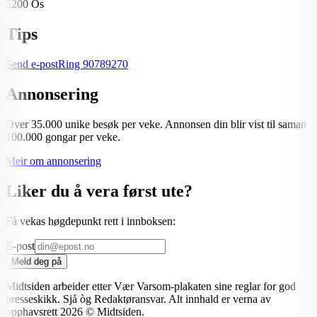
5200 Os
Tips
Send e-post
Ring
90789270
Annonsering
Over 35.000 unike besøk per veke. Annonsen din blir vist til saman
100.000 gongar per veke.
Meir om annonsering
Liker du å vera først ute?
Få vekas høgdepunkt rett i innboksen:
E-post
Meld deg på
Midtsiden arbeider etter Vær Varsom-plakaten sine reglar for god
presseskikk. Sjå òg Redaktøransvar. Alt innhald er verna av
opphavsrett
2026
© Midtsiden.