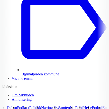
Bjørnafjorden kommune
Vis alle emner
Midtsiden
Om Midtsiden
Annonsering
Debatt
Podkast
Politikk
Næringsliv
Samferdsle
Politi
Helse
Fotball
Spo