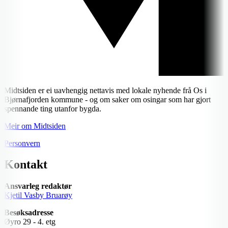
Midtsiden er ei uavhengig nettavis med lokale nyhende frå Os i
Bjørnafjorden kommune - og om saker om osingar som har gjort
spennande ting utanfor bygda.
Meir om Midtsiden
Personvern
Kontakt
Ansvarleg redaktør
Kjetil Vasby Bruarøy
Besøksadresse
Øyro 29 - 4. etg