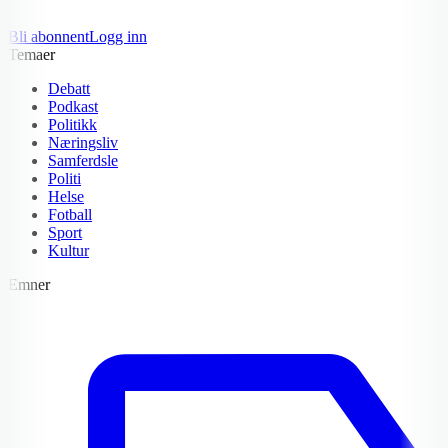
Bli abonnent
Logg inn
Temaer
Debatt
Podkast
Politikk
Næringsliv
Samferdsle
Politi
Helse
Fotball
Sport
Kultur
Emner