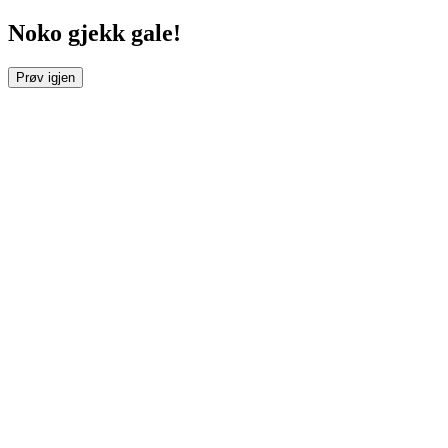
Noko gjekk gale!
Prøv igjen