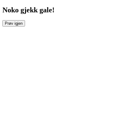
Noko gjekk gale!
Prøv igjen