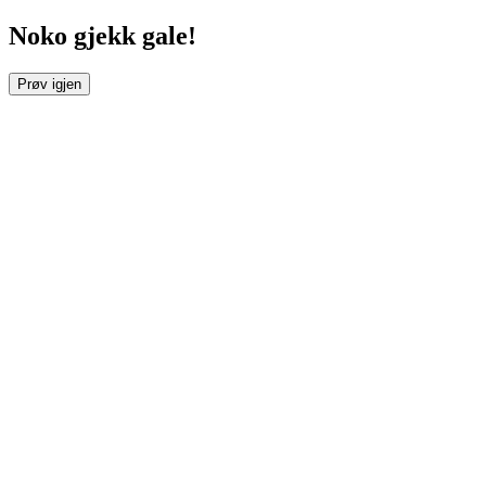
Noko gjekk gale!
Prøv igjen