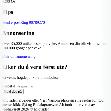
5200 Os
Tips
Send e-post
Ring
90789270
Annonsering
Over 35.000 unike besøk per veke. Annonsen din blir vist til saman
100.000 gongar per veke.
Meir om annonsering
Liker du å vera først ute?
Få vekas høgdepunkt rett i innboksen:
E-post
Meld deg på
Midtsiden arbeider etter Vær Varsom-plakaten sine reglar for god
presseskikk. Sjå òg Redaktøransvar. Alt innhald er verna av
opphavsrett
2026
© Midtsiden.