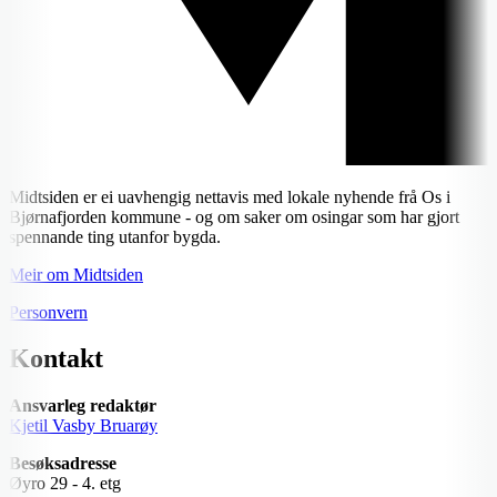
Midtsiden er ei uavhengig nettavis med lokale nyhende frå Os i
Bjørnafjorden kommune - og om saker om osingar som har gjort
spennande ting utanfor bygda.
Meir om Midtsiden
Personvern
Kontakt
Ansvarleg redaktør
Kjetil Vasby Bruarøy
Besøksadresse
Øyro 29 - 4. etg