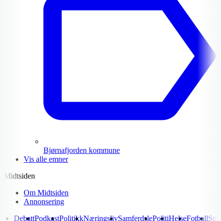
Bjørnafjorden kommune
Vis alle emner
Midtsiden
Om Midtsiden
Annonsering
Debatt
Podkast
Politikk
Næringsliv
Samferdsle
Politi
Helse
Fotball
Spo