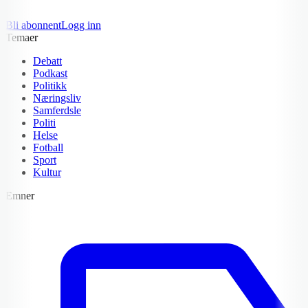
Bli abonnent
Logg inn
Temaer
Debatt
Podkast
Politikk
Næringsliv
Samferdsle
Politi
Helse
Fotball
Sport
Kultur
Emner