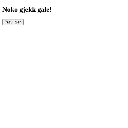
Noko gjekk gale!
Prøv igjen