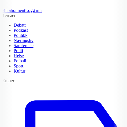
Bli abonnent
Logg inn
Temaer
Debatt
Podkast
Politikk
Næringsliv
Samferdsle
Politi
Helse
Fotball
Sport
Kultur
Emner