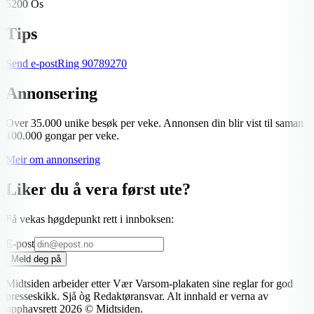
5200 Os
Tips
Send e-post
Ring
90789270
Annonsering
Over 35.000 unike besøk per veke. Annonsen din blir vist til saman
100.000 gongar per veke.
Meir om annonsering
Liker du å vera først ute?
Få vekas høgdepunkt rett i innboksen:
E-post
Meld deg på
Midtsiden arbeider etter Vær Varsom-plakaten sine reglar for god
presseskikk. Sjå òg Redaktøransvar. Alt innhald er verna av
opphavsrett
2026
© Midtsiden.