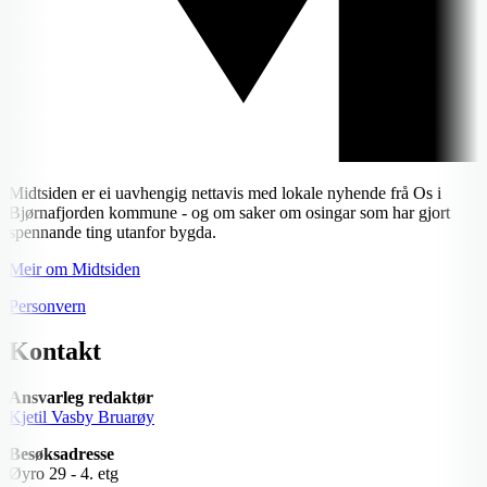
Midtsiden er ei uavhengig nettavis med lokale nyhende frå Os i
Bjørnafjorden kommune - og om saker om osingar som har gjort
spennande ting utanfor bygda.
Meir om Midtsiden
Personvern
Kontakt
Ansvarleg redaktør
Kjetil Vasby Bruarøy
Besøksadresse
Øyro 29 - 4. etg