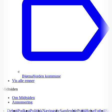
Bjørnafjorden kommune
Vis alle emner
Midtsiden
Om Midtsiden
Annonsering
Debatt
Podkast
Politikk
Næringsliv
Samferdsle
Politi
Helse
Fotball
Spo