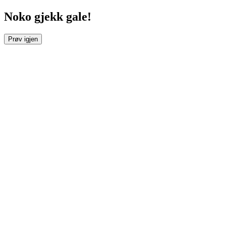
Noko gjekk gale!
Prøv igjen