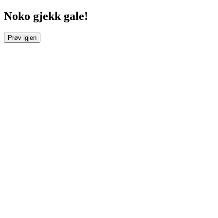
Noko gjekk gale!
Prøv igjen