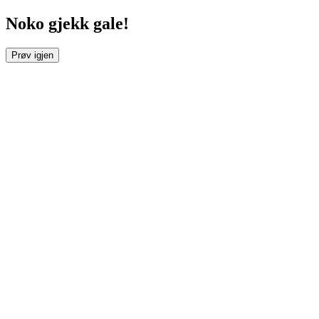
Noko gjekk gale!
Prøv igjen