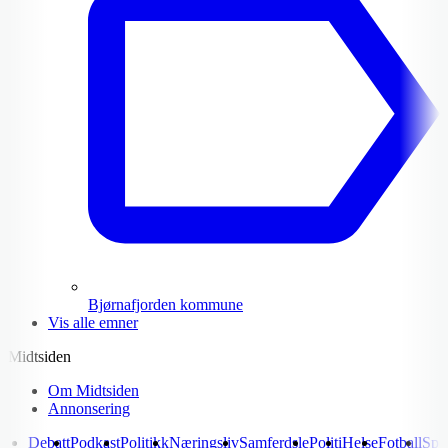
Bjørnafjorden kommune
Vis alle emner
Midtsiden
Om Midtsiden
Annonsering
Debatt
Podkast
Politikk
Næringsliv
Samferdsle
Politi
Helse
Fotball
Spo