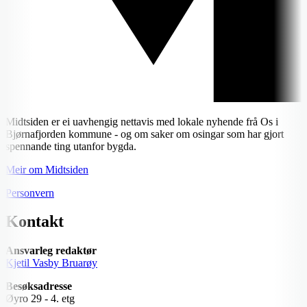
Midtsiden er ei uavhengig nettavis med lokale nyhende frå Os i
Bjørnafjorden kommune - og om saker om osingar som har gjort
spennande ting utanfor bygda.
Meir om Midtsiden
Personvern
Kontakt
Ansvarleg redaktør
Kjetil Vasby Bruarøy
Besøksadresse
Øyro 29 - 4. etg