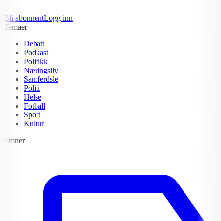
Bli abonnent
Logg inn
Temaer
Debatt
Podkast
Politikk
Næringsliv
Samferdsle
Politi
Helse
Fotball
Sport
Kultur
Emner