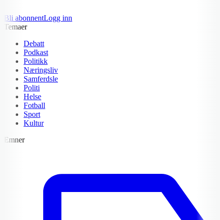
Bli abonnent
Logg inn
Temaer
Debatt
Podkast
Politikk
Næringsliv
Samferdsle
Politi
Helse
Fotball
Sport
Kultur
Emner