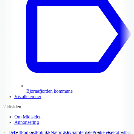
Bjørnafjorden kommune
Vis alle emner
Midtsiden
Om Midtsiden
Annonsering
Debatt
Podkast
Politikk
Næringsliv
Samferdsle
Politi
Helse
Fotball
Spo