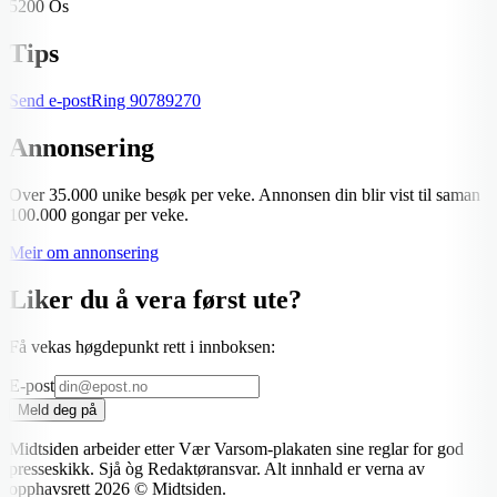
5200 Os
Tips
Send e-post
Ring
90789270
Annonsering
Over 35.000 unike besøk per veke. Annonsen din blir vist til saman
100.000 gongar per veke.
Meir om annonsering
Liker du å vera først ute?
Få vekas høgdepunkt rett i innboksen:
E-post
Meld deg på
Midtsiden arbeider etter Vær Varsom-plakaten sine reglar for god
presseskikk. Sjå òg Redaktøransvar. Alt innhald er verna av
opphavsrett
2026
© Midtsiden.