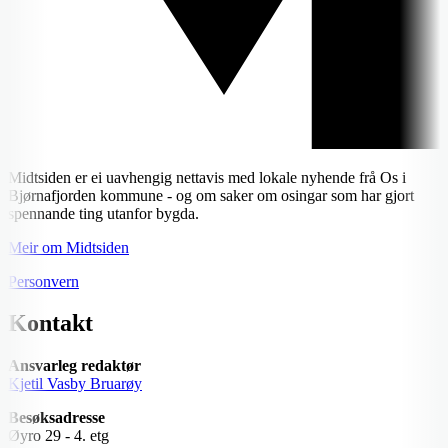
Midtsiden er ei uavhengig nettavis med lokale nyhende frå Os i
Bjørnafjorden kommune - og om saker om osingar som har gjort
spennande ting utanfor bygda.
Meir om Midtsiden
Personvern
Kontakt
Ansvarleg redaktør
Kjetil Vasby Bruarøy
Besøksadresse
Øyro 29 - 4. etg