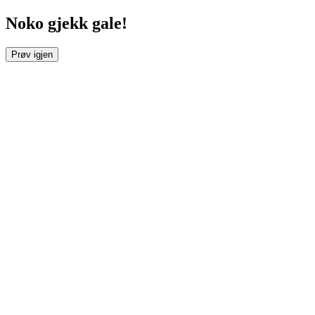
Noko gjekk gale!
Prøv igjen