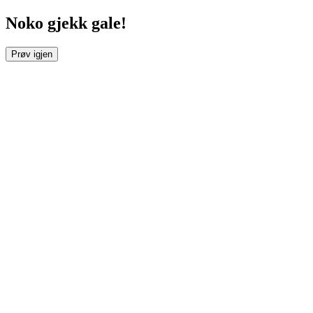
Noko gjekk gale!
Prøv igjen