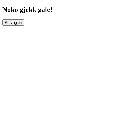
Noko gjekk gale!
Prøv igjen