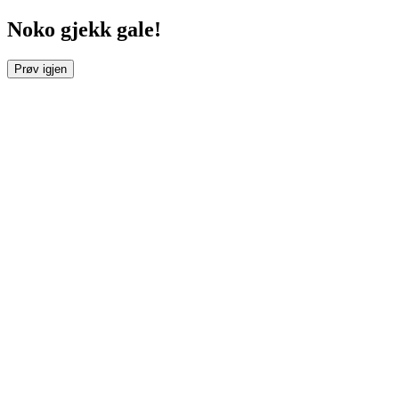
Noko gjekk gale!
Prøv igjen