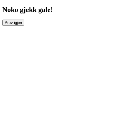
Noko gjekk gale!
Prøv igjen