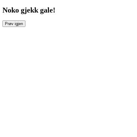
Noko gjekk gale!
Prøv igjen