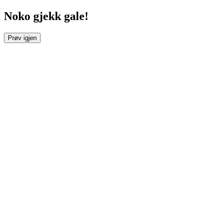
Noko gjekk gale!
Prøv igjen